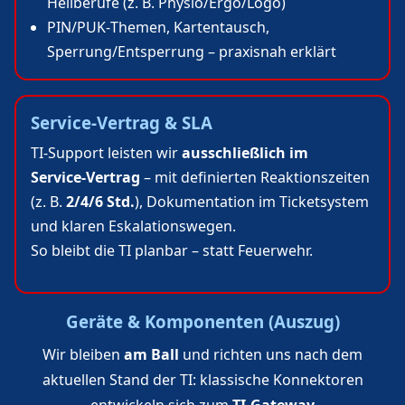
Heilberufe (z. B. Physio/Ergo/Logo)
PIN/PUK‑Themen, Kartentausch,
Sperrung/Entsperrung – praxisnah erklärt
Service‑Vertrag & SLA
TI‑Support leisten wir
ausschließlich im
Service‑Vertrag
– mit definierten Reaktionszeiten
(z. B.
2/4/6 Std.
), Dokumentation im Ticketsystem
und klaren Eskalationswegen.
So bleibt die TI planbar – statt Feuerwehr.
Geräte & Komponenten (Auszug)
Wir bleiben
am Ball
und richten uns nach dem
aktuellen Stand der TI: klassische Konnektoren
entwickeln sich zum
TI‑Gateway