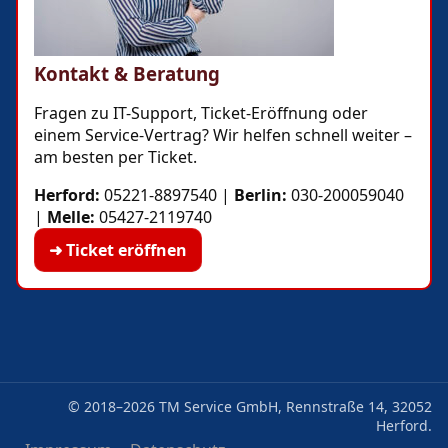
Kontakt & Beratung
Fragen zu IT-Support, Ticket-Eröffnung oder
einem Service-Vertrag? Wir helfen schnell weiter –
am besten per Ticket.
Herford:
05221-8897540
|
Berlin:
030-200059040
|
Melle:
05427-2119740
➜ Ticket eröffnen
© 2018–2026 TM Service GmbH, Rennstraße 14, 32052
Herford.