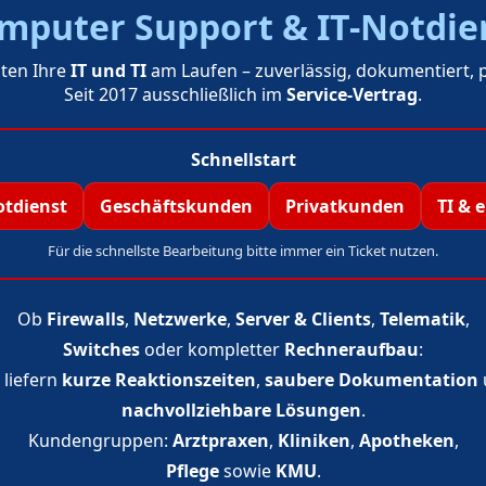
mputer Support & IT-Notdie
lten Ihre
IT und TI
am Laufen – zuverlässig, dokumentiert, p
Seit 2017 ausschließlich im
Service-Vertrag
.
Schnellstart
otdienst
Geschäftskunden
Privatkunden
TI & 
Für die schnellste Bearbeitung bitte immer ein Ticket nutzen.
Ob
Firewalls
,
Netzwerke
,
Server & Clients
,
Telematik
,
Switches
oder kompletter
Rechneraufbau
:
 liefern
kurze Reaktionszeiten
,
saubere Dokumentation
nachvollziehbare Lösungen
.
Kundengruppen:
Arztpraxen
,
Kliniken
,
Apotheken
,
Pflege
sowie
KMU
.