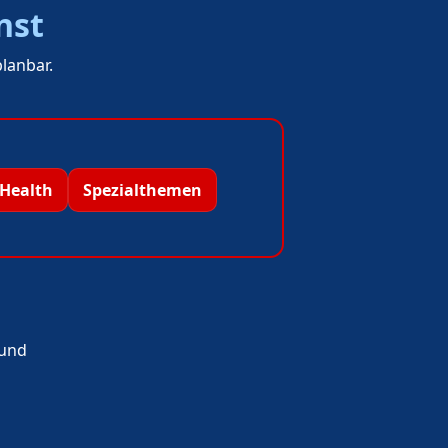
nst
lanbar.
eHealth
Spezialthemen
und