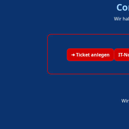
Co
Wir ha
➜ Ticket anlegen
IT-N
Wir